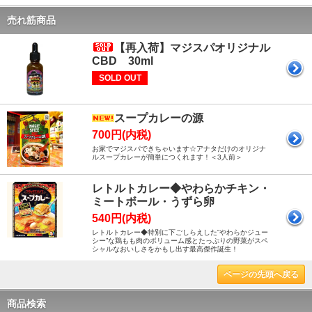
売れ筋商品
【再入荷】マジスパオリジナル
CBD 30ml
SOLD OUT
スープカレーの源
700円(内税)
お家でマジスパできちゃいます☆アナタだけのオリジナ
ルスープカレーが簡単につくれます！＜3人前＞
レトルトカレー◆やわらかチキン・
ミートボール・うずら卵
540円(内税)
レトルトカレー◆特別に下ごしらえした”やわらかジュー
シー”な鶏もも肉のボリューム感とたっぷりの野菜がスペ
シャルなおいしさをかもし出す最高傑作誕生！
ページの先頭へ戻る
商品検索