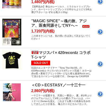
1,480円(内税)
【送料込み】泰山カレーソルト、ミラクルトリップブレ
ンド、ホーリートリップブレンドの中からよりどり3本お
選び下さい！(いずれも瓶入り20g）
”MAGIC SPICE"～魂の旅、アジ
ア、医食同源そしてNYへ～
1,720円(内税)
この本キケンにつき、気の弱い方は決して読まないでく
ださい！
マジスパ × 420recordz コラボ
T-シャツ
SOLD OUT
伝説のエンターテイナー『Terry The Aki-06』の
420RecordzとマジスパのコラボTシャツ完成！ カラーは
赤or黒＋黄色でプリントON～どなた様も速攻Rock onし
て頂けるスパイシーな仕様です。 Design by CASPER
＜CD＞ECSTASY／一十三十一
2,860円(内税)
一十三十一が提案する、天国に一番近い、夏。約2年ぶり
のフルアルバムにして4年ぶりの夏の アルバムは、パー
トナーにDorianを迎え、これまでも数々の名曲を生み出
してきたふたりが送る、 極上のトロピカルバカンス。