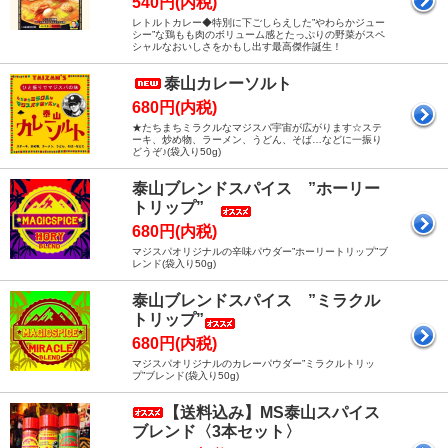
540円(内税)
レトルトカレー◆特別に下ごしらえした”やわらかジュー
シー”な鶏もも肉のボリューム感とたっぷりの野菜がスペ
シャルなおいしさをかもし出す最高傑作誕生！
泰山カレーソルト
680円(内税)
★たちまちミラクルなマジスパ宇宙が広がります☆ステ
ーキ、炒め物、ラーメン、うどん、そば…などに一振り
どうぞ♪(袋入り50g)
泰山ブレンドスパイス ”ホーリー
トリップ”
680円(内税)
マジスパオリジナルの辛味パウダー”ホーリートリップ”ブ
レンド(袋入り50g)
泰山ブレンドスパイス ”ミラクル
トリップ”
680円(内税)
マジスパオリジナルのカレーパウダー”ミラクルトリッ
プ”ブレンド(袋入り50g)
【送料込み】MS泰山スパイス
ブレンド〈3本セット〉