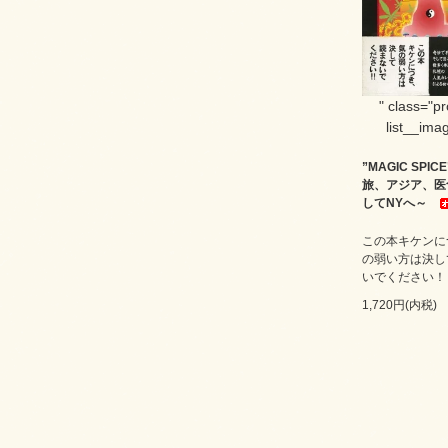
" class="p
list__imag
”MAGIC SPI
旅、アジア、医
してNYへ～
この本キケンに
の弱い方は決し
いでください！
1,720円(内税)