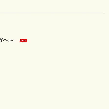
てNYへ～