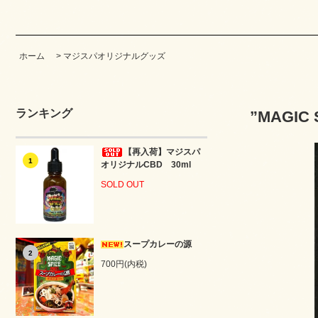
ホーム
>
マジスパオリジナルグッズ
ランキング
”MAGI
【再入荷】マジスパ
1
オリジナルCBD 30ml
SOLD OUT
スープカレーの源
2
700円(内税)