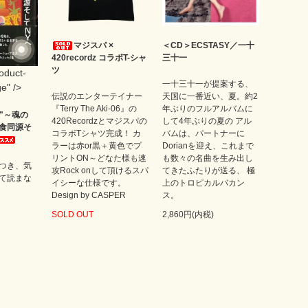
マジスパ ×
＜CD＞ECSTASY／一十
420recordz コラボT-シャ
三十一
ツ
roduct-
一十三十一が提案する、
e" />
伝説のエンターテイナー
天国に一番近い、夏。約2
『Terry The Aki-06』の
年ぶりのフルアルバムに
CE"～魂の
420Recordzとマジスパの
して4年ぶりの夏の アル
食同源そ
コラボTシャツ完成！ カ
バムは、パートナーに
ラーは赤or黒＋黄色でプ
Dorianを迎え、これまで
リントON～どなた様も速
も数々の名曲を生み出し
つき、気
攻Rock onして頂けるスパ
てきたふたりが送る、 極
て読まな
イシーな仕様です。
上のトロピカルバカン
Design by CASPER
ス。
SOLD OUT
2,860円(内税)