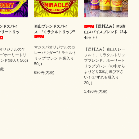
ンドスパイ
泰山ブレンドスパイ
【送料込み】MS泰
ーリートリッ
ス ”ミラクルトリップ”
山スパイスブレンド〈3本
セット〉
マジスパオリジナルのカ
オリジナルの辛
【送料込み】泰山カレー
レーパウダー”ミラクルト
ー”ホーリートリ
ソルト、ミラクルトリッ
リップ”ブレンド(袋入り
ンド(袋入り50g)
プブレンド、ホーリート
50g)
リップブレンドの中から
税)
よりどり3本お選び下さ
680円(内税)
い！(いずれも瓶入り
20g）
1,480円(内税)