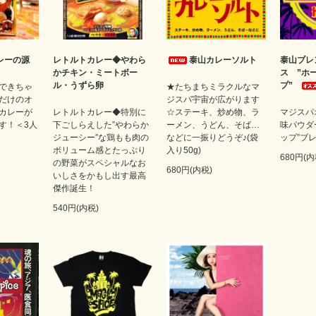
レーの源
レトルトカレー◆やわら
泰山カレーソルト
泰山ブレ
かチキン・ミートボー
ス ”ホ
ル・うずら卵
プ”
できちゃ
★たちまちミラクルなマ
だけのオ
ジスパ宇宙が広がります
カレーが
レトルトカレー◆特別に
☆ステーキ、炒め物、ラ
マジスパ
す！＜3人
下ごしらえした”やわらか
ーメン、うどん、そば…
味パウダ
ジューシー”な鶏もも肉の
などに一振りどうぞ♪(袋
ップ”ブレ
ボリューム感とたっぷり
入り50g)
680円(内
の野菜がスペシャルなお
680円(内税)
いしさをかもし出す最高
傑作誕生！
540円(内税)