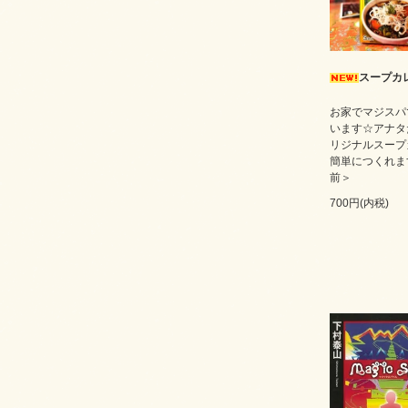
スープカ
お家でマジスパ
います☆アナタ
リジナルスープ
簡単につくれま
前＞
700円(内税)