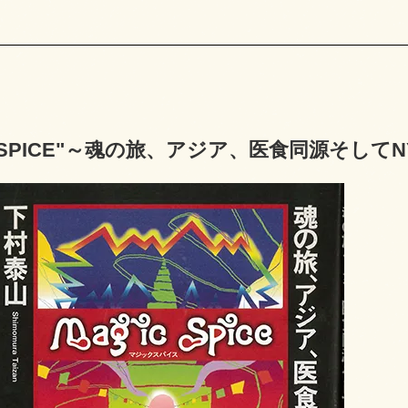
C SPICE"～魂の旅、アジア、医食同源そし