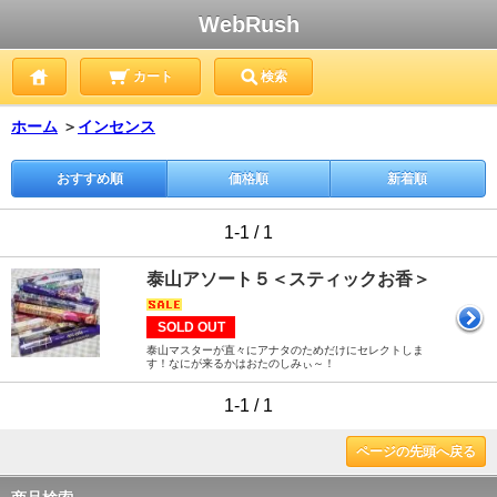
WebRush
カート
検索
ホーム
＞
インセンス
おすすめ順
価格順
新着順
1-1 / 1
泰山アソート５＜スティックお香＞
SOLD OUT
泰山マスターが直々にアナタのためだけにセレクトしま
す！なにが来るかはおたのしみぃ～！
1-1 / 1
ページの先頭へ戻る