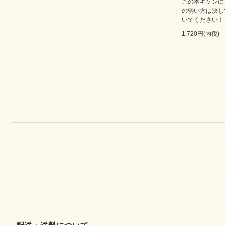
この本キケンに
の弱い方は決し
いでください！
1,720円(内税)