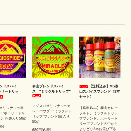
ンドスパイ
泰山ブレンドスパイ
【送料込み】MS泰
ーリートリッ
ス ”ミラクルトリップ”
山スパイスブレンド〈3本
セット〉
マジスパオリジナルのカ
オリジナルの辛
【送料込み】泰山カレー
レーパウダー”ミラクルト
ー”ホーリートリ
ソルト、ミラクルトリッ
リップ”ブレンド(袋入り
ンド(袋入り50g)
プブレンド、ホーリート
50g)
リップブレンドの中から
税)
よりどり3本お選び下さ
680円(内税)