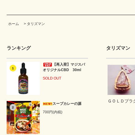
ホーム
>
タリズマン
ランキング
タリズマン
【再入荷】マジスパ
1
オリジナルCBD 30ml
SOLD OUT
ＧＯＬＤプラ
スープカレーの源
2
700円(内税)