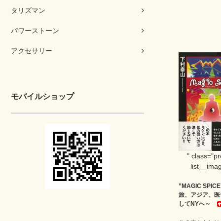
タリズマン
パワーストーン
アクセサリー
モバイルショップ
" class="p
list__imag
”MAGIC SPI
旅、アジア、医
してNYへ～