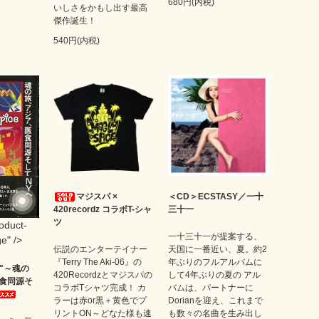
680円(内税)
いしさをかもし出す最高
傑作誕生！
540円(内税)
マジスパ ×
＜CD＞ECSTASY／一十
420recordz コラボT-シャ
三十一
ツ
roduct-
一十三十一が提案する、
e" />
伝説のエンターテイナー
天国に一番近い、夏。約2
『Terry The Aki-06』の
年ぶりのフルアルバムに
CE"～魂の
420Recordzとマジスパの
して4年ぶりの夏の アル
食同源そ
コラボTシャツ完成！ カ
バムは、パートナーに
ラーは赤or黒＋黄色でプ
Dorianを迎え、これまで
リントON～どなた様も速
も数々の名曲を生み出し