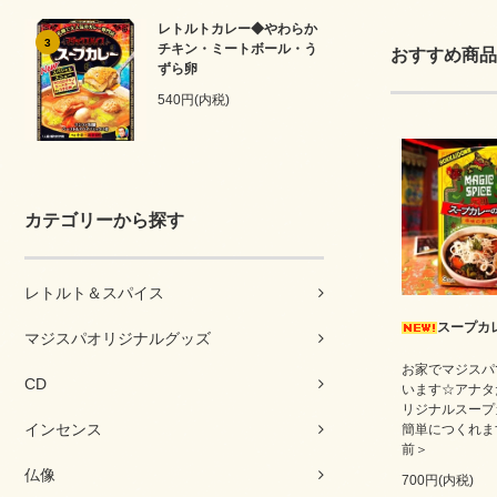
レトルトカレー◆やわらか
3
チキン・ミートボール・う
おすすめ商品
ずら卵
540円(内税)
カテゴリーから探す
レトルト＆スパイス
スープカ
マジスパオリジナルグッズ
お家でマジスパ
CD
います☆アナタ
リジナルスープ
インセンス
簡単につくれま
前＞
仏像
700円(内税)