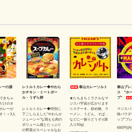
レーの源
レトルトカレー◆やわら
泰山カレーソルト
泰山ブレ
かチキン・ミートボー
ス ”ホ
ル・うずら卵
プ”
できちゃ
★たちまちミラクルなマ
だけのオ
ジスパ宇宙が広がります
カレーが
レトルトカレー◆特別に
☆ステーキ、炒め物、ラ
マジスパ
す！＜3人
下ごしらえした”やわらか
ーメン、うどん、そば…
味パウダ
ジューシー”な鶏もも肉の
などに一振りどうぞ♪(袋
ップ”ブレ
ボリューム感とたっぷり
入り50g)
680円(内
の野菜がスペシャルなお