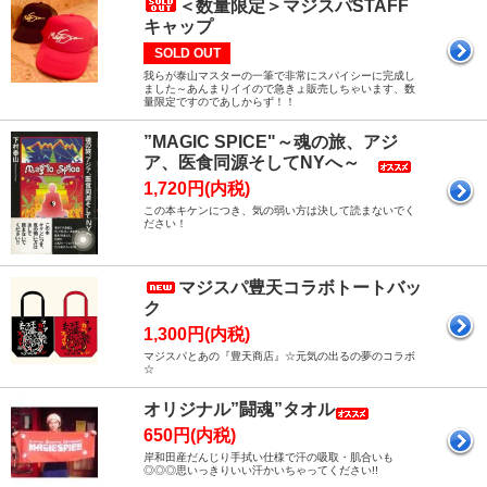
＜数量限定＞マジスパSTAFF
キャップ
SOLD OUT
我らが泰山マスターの一筆で非常にスパイシーに完成し
ました～あんまりイイので急きょ販売しちゃいます、数
量限定ですのであしからず！！
”MAGIC SPICE"～魂の旅、アジ
ア、医食同源そしてNYへ～
1,720円(内税)
この本キケンにつき、気の弱い方は決して読まないでく
ださい！
マジスパ豊天コラボトートバッ
ク
1,300円(内税)
マジスパとあの『豊天商店』☆元気の出るの夢のコラボ
☆
オリジナル”闘魂”タオル
650円(内税)
岸和田産だんじり手拭い仕様で汗の吸取・肌合いも
◎◎◎思いっきりいい汗かいちゃってください!!