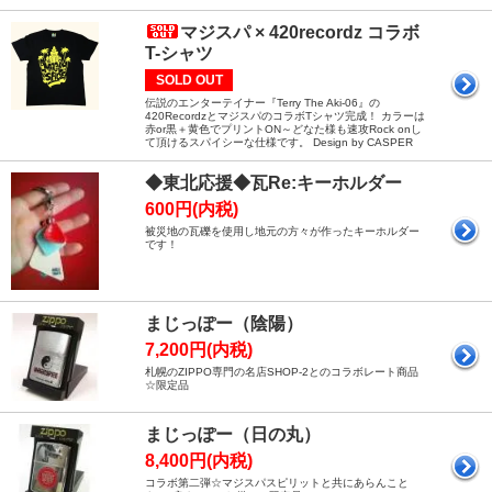
マジスパ × 420recordz コラボ
T-シャツ
SOLD OUT
伝説のエンターテイナー『Terry The Aki-06』の
420RecordzとマジスパのコラボTシャツ完成！ カラーは
赤or黒＋黄色でプリントON～どなた様も速攻Rock onし
て頂けるスパイシーな仕様です。 Design by CASPER
◆東北応援◆瓦Re:キーホルダー
600円(内税)
被災地の瓦礫を使用し地元の方々が作ったキーホルダー
です！
まじっぽー（陰陽）
7,200円(内税)
札幌のZIPPO専門の名店SHOP-2とのコラボレート商品
☆限定品
まじっぽー（日の丸）
8,400円(内税)
コラボ第二弾☆マジスパスピリットと共にあらんこと