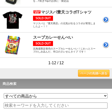
を…!!良きTripのお供に・限定品
マジスパ豊天コラボTシャツ
SOLD OUT
マジスパと『豊天商店』の元気が出るコラボが実現しま
したよ～！！
スープカレーせんべい
SOLD OUT
北海道限定発売のスープカレーせんべい！じわっとスー
プのしみ込んだ、辛口のヌレせんタイプ です！
1-12 / 12
ページの先頭へ戻る
商品検索